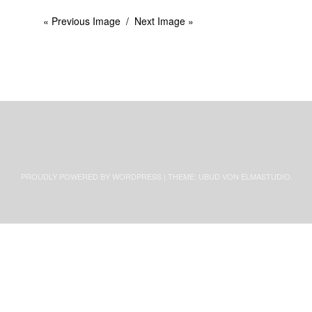
« Previous Image
Next Image »
PROUDLY POWERED BY WORDPRESS
|
THEME: UBUD VON
ELMASTUDIO
.