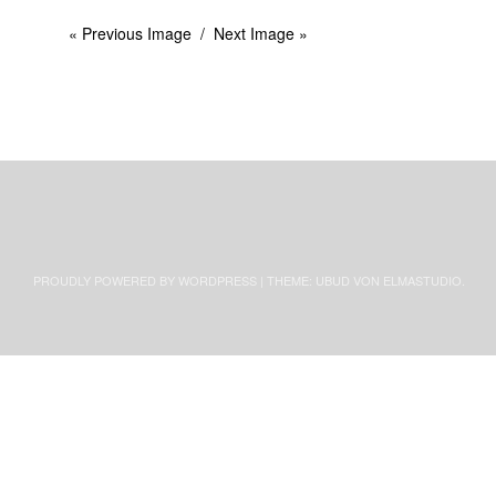
« Previous Image
Next Image »
PROUDLY POWERED BY WORDPRESS
|
THEME: UBUD VON
ELMASTUDIO
.