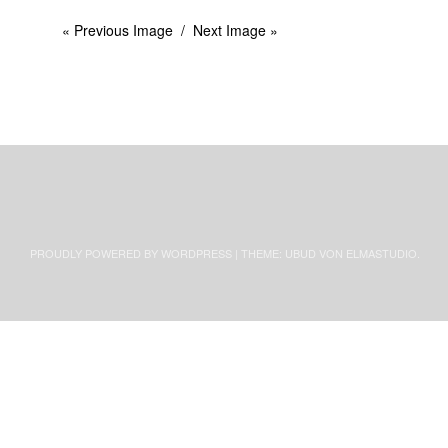
« Previous Image
Next Image »
PROUDLY POWERED BY WORDPRESS
|
THEME: UBUD VON
ELMASTUDIO
.